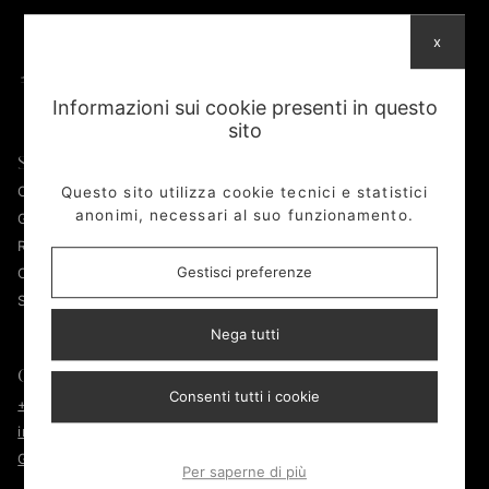
x
Informazioni sui cookie presenti in questo
sito
Shop
AFAD
Questo sito utilizza cookie tecnici e statistici
Orologi
Chi siamo
anonimi, necessari al suo funzionamento.
Gioelli
Laboratorio
Rubber B
Per il sociale
Gestisci preferenze
Oro
Contatti
Secure Door
Nega tutti
Contatti
Informative
Consenti tutti i cookie
+39 045 2584910
Privacy policy
info@afadsrl.com
Cookie policy
Google MAPS
Gestisci cookie
Per saperne di più