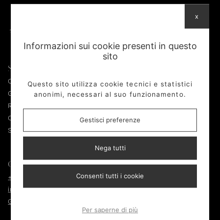
x
Informazioni sui cookie presenti in questo
sito
Shop
AFAD
Orologi
Chi siamo
Questo sito utilizza cookie tecnici e statistici
Gioelli
Laboratorio
anonimi, necessari al suo funzionamento.
Rubber B
Per il sociale
Oro
Contatti
Gestisci preferenze
Secure Door
Nega tutti
Contatti
Informative
Consenti tutti i cookie
+39 045 2584910
Privacy policy
info@afadsrl.com
Cookie policy
Google MAPS
Gestisci cookie
Per saperne di più