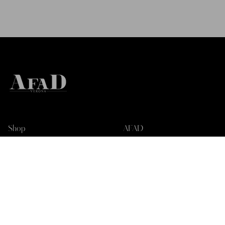
Shop
AFAD
Orologi
Chi siamo
Gioelli
Laboratorio
Rubber B
Per il sociale
Oro
Contatti
Secure Door