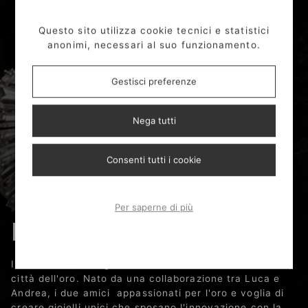
Questo sito utilizza cookie tecnici e statistici
anonimi, necessari al suo funzionamento.
Gestisci preferenze
Nega tutti
Consenti tutti i cookie
Per saperne di più
La Storia Del Marchio
Il marchio Luca Rigon vede la luce nel 2018 a Vicenza,
città dell'oro. Nato da una collaborazione tra Luca e
Andrea, i due amici appassionati per l'oro e voglia di
creare gioielli unici che sposano l'innovazione con la