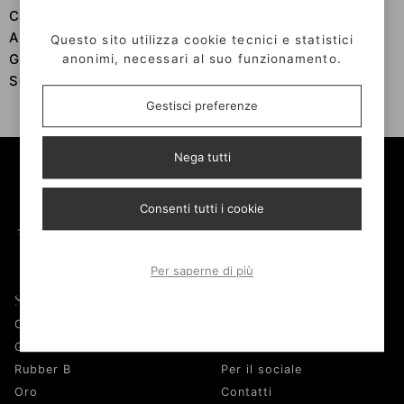
Condizioni:
Ottime
Anno:
2017
Questo sito utilizza cookie tecnici e statistici
Garanzia:
Si
anonimi, necessari al suo funzionamento.
Scatola:
Si
Gestisci preferenze
Nega tutti
Consenti tutti i cookie
Per saperne di più
Shop
AFAD
Orologi
Chi siamo
Gioelli
Laboratorio
Rubber B
Per il sociale
Oro
Contatti