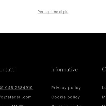
Per saperne di più
ontatti
Informative
O
39 045 2584910
Privacy policy
L
nfo@afadsrl.com
Cookie policy
M