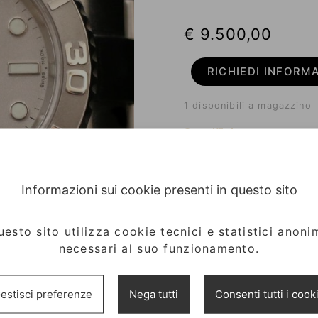
€ 9.500,00
RICHIEDI INFORM
1 disponibili a magazzino
Specifiche
Materiale cassa:
A
Diametro:
Informazioni sui cookie presenti in questo sito
Referenza:
Condizioni:
Anno:
uesto sito utilizza cookie tecnici e statistici anonim
Garanzia:
S
necessari al suo funzionamento.
Scatola:
S
estisci preferenze
Nega tutti
Consenti tutti i cook