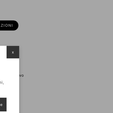
AZIONI
x
cciaio
40mm
16622
Come Nuovo
2006
i,
i
i
ie