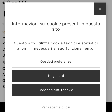
€ 8.993,00
x
RICHIEDI INFORMAZIONI
Informazioni sui cookie presenti in questo
1 disponibili a magazzino
sito
Specifiche
Materiale:
Oro
Pietre:
Diamanti
Questo sito utilizza cookie tecnici e statistici
anonimi, necessari al suo funzionamento.
Certificato :
Si
Genere:
Donna
Gestisci preferenze
Referenza:
31655
Condizioni:
Nuovo
Anno:
2025
Nega tutti
Garanzia:
Si
Scatola:
Si
Consenti tutti i cookie
Per saperne di più