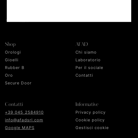
Shop
AFAD
Orologi
Chi siamo
Gioelli
Laboratorio
Rubber B
Per il sociale
Oro
Contatti
Secure Door
Contatti
Informative
+39 045 2584910
Privacy policy
info@afadsrl.com
Cookie policy
Google MAPS
Gestisci cookie