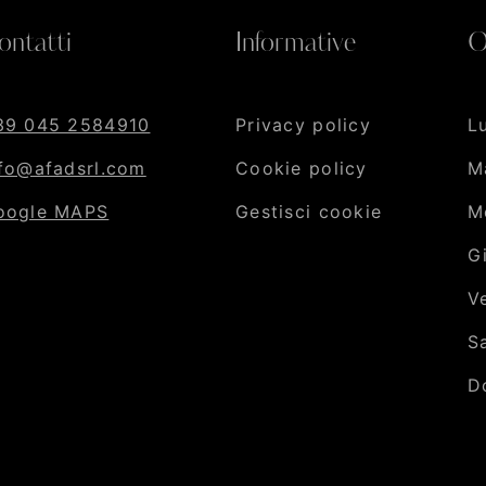
ontatti
Informative
O
39 045 2584910
Privacy policy
L
nfo@afadsrl.com
Cookie policy
M
oogle MAPS
Gestisci cookie
M
G
V
S
D