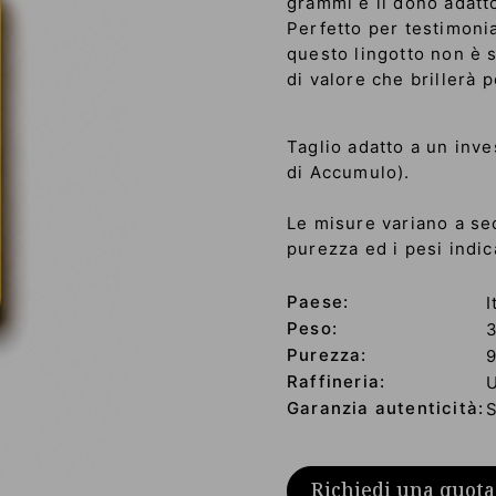
grammi è il dono adatt
Perfetto per testimoniar
questo lingotto non è 
di valore che brillerà 
Taglio adatto a un inv
di Accumulo).
Le misure variano a sec
purezza ed i pesi indica
Paese:
I
Peso:
Purezza:
Raffineria:
Garanzia autenticità:
S
Richiedi una quota