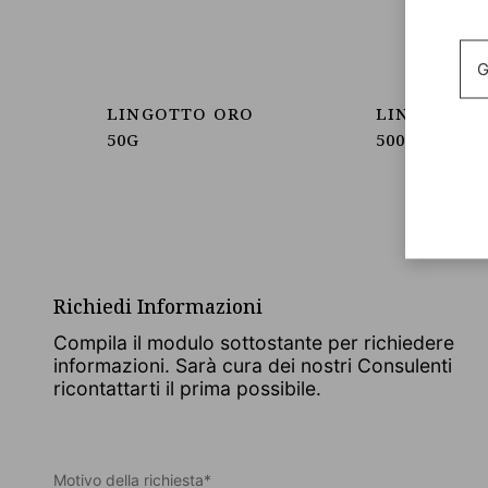
G
LINGOTTO ORO
LINGOTTO 
50G
500G
Richiedi Informazioni
Compila il modulo sottostante per richiedere
informazioni. Sarà cura dei nostri Consulenti
ricontattarti il prima possibile.