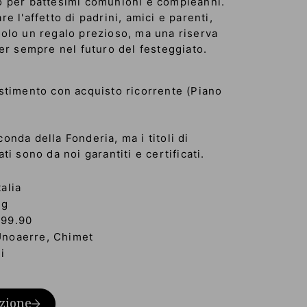
o per battesimi comunioni e compleanni.
e l'affetto di padrini, amici e parenti,
solo un regalo prezioso, ma una riserva
per sempre nel futuro del festeggiato.
estimento con acquisto ricorrente (Piano
onda della Fonderia, ma i titoli di
ti sono da noi garantiti e certificati.
talia
3g
999.90
Unoaerre, Chimet
i
zione