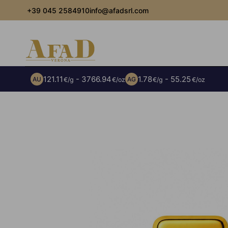
+39 045 2584910
info@afadsrl.com
121.11
- 3766.94
1.78
- 55.25
AU
AG
€/g
€/oz
€/g
€/oz