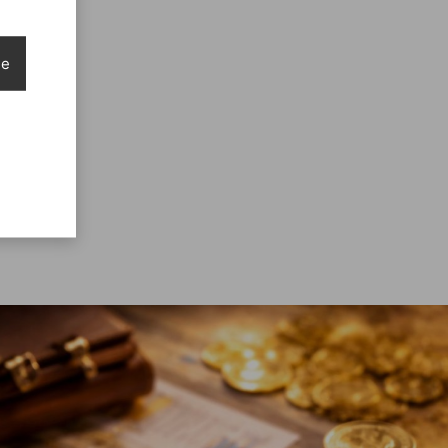
ie
TTO ORO