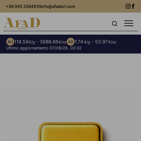
+39 045 2584910
info@afadsrl.com
118.59
- 3688.66
1.74
- 53.97
AU
AG
€/g
€/oz
€/g
€/oz
Ultimo aggiornamento
07/08/26, 03:32